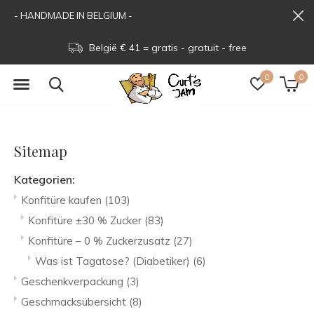
- HANDMADE IN BELGIUM -
België € 41 = gratis - gratuit - free
0
0
Sitemap
Kategorien:
Konfitüre kaufen
(103)
Konfitüre ±30 % Zucker
(83)
Konfitüre – 0 % Zuckerzusatz
(27)
Was ist Tagatose? (Diabetiker)
(6)
Geschenkverpackung
(3)
Geschmacksübersicht
(8)