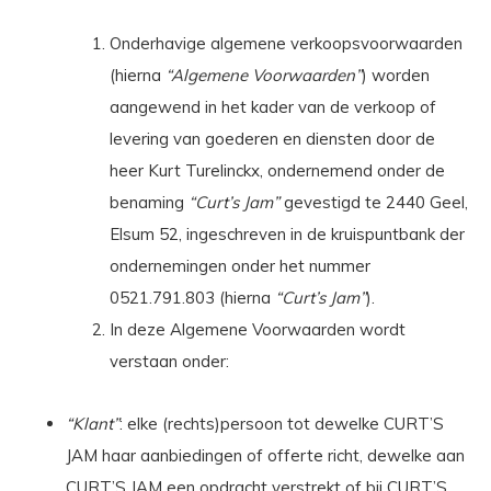
Onderhavige algemene verkoopsvoorwaarden
(hierna
“Algemene Voorwaarden”
) worden
aangewend in het kader van de verkoop of
levering van goederen en diensten door de
heer Kurt Turelinckx, ondernemend onder de
benaming
“Curt’s Jam”
gevestigd te 2440 Geel,
Elsum 52, ingeschreven in de kruispuntbank der
ondernemingen onder het nummer
0521.791.803 (hierna
“Curt’s Jam”
).
In deze Algemene Voorwaarden wordt
verstaan onder:
“Klant”
: elke (rechts)persoon tot dewelke CURT’S
JAM haar aanbiedingen of offerte richt, dewelke aan
CURT’S JAM een opdracht verstrekt of bij CURT’S