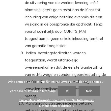
de uitvoering van de werken, levering en/of
plaatsing, geeft geen recht aan de Klant tot
inhouding van enige betaling evenmin als een
wijziging in de oorspronkelijke opdracht. Tenzij
vooraf schriftelijk door CURT’S JAM
toegestaan, is geen enkele inhouding ten titel
van garantie toegelaten.
Indien
betalingsfaciliteiten worden
toegestaan, wordt uitdrukkelijk
overeengekomen dat de eerste wanbetaling
van rechtswege en zonder ingebrekestelling de
onmiddellijke eisbaarheid van alle nog te
Wir benutzen Cookies nur für interne Zwecke um den Webshop zu
vervallen termijnbetalingen met zich mee
verbessern. Ist das in Ordnung?
Ja
Nein
brengt.
Für weitere Informationen beachten Sie bitte unsere
Aanvaarding van gedeeltelijke betaling
Datenschutzerklärung. »
gebeurt onder alle voorbehoud en wordt