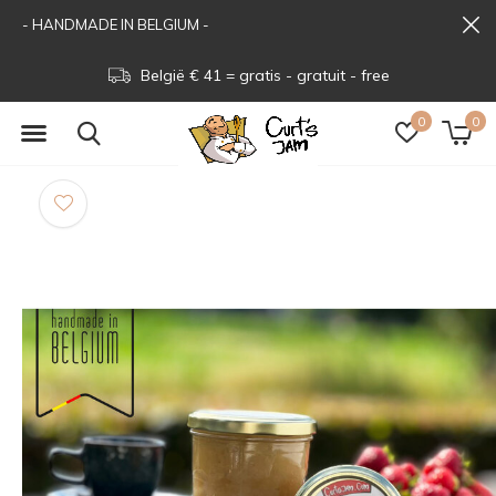
- HANDMADE IN BELGIUM -
België € 41 = gratis - gratuit - free
0
0