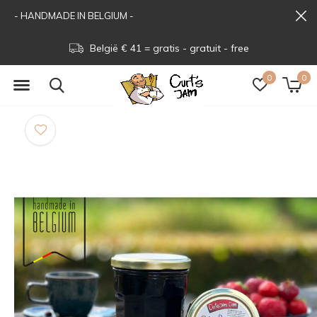
- HANDMADE IN BELGIUM -
België € 41 = gratis - gratuit - free
0
0