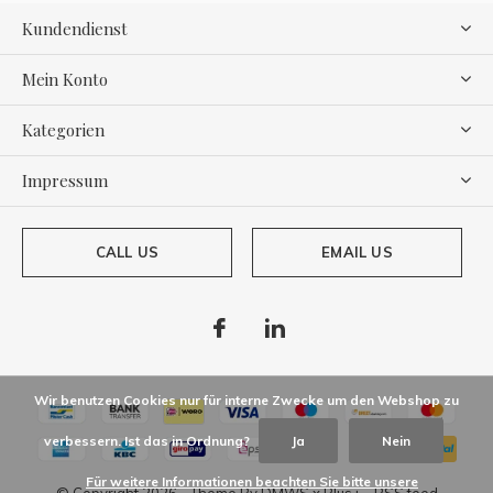
Kundendienst
Mein Konto
Kategorien
Impressum
CALL US
EMAIL US
Wir benutzen Cookies nur für interne Zwecke um den Webshop zu
verbessern. Ist das in Ordnung?
Ja
Nein
Für weitere Informationen beachten Sie bitte unsere
© Copyright
2026
- Theme By
DMWS
x
Plus+
-
RSS feed