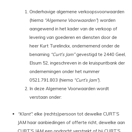
Onderhavige algemene verkoopsvoorwaarden
(hierna
“Algemene Voorwaarden”
) worden
aangewend in het kader van de verkoop of
levering van goederen en diensten door de
heer Kurt Turelinckx, ondernemend onder de
benaming
“Curt’s Jam”
gevestigd te 2440 Geel,
Elsum 52, ingeschreven in de kruispuntbank der
ondernemingen onder het nummer
0521.791.803 (hierna
“Curt’s Jam”
).
In deze Algemene Voorwaarden wordt
verstaan onder:
“Klant”
: elke (rechts)persoon tot dewelke CURT’S
JAM haar aanbiedingen of offerte richt, dewelke aan
CURT’S JAM een opdracht verstrekt of bij CURT’S