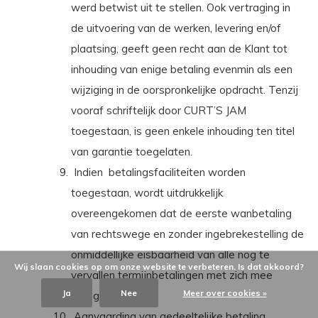
werd betwist uit te stellen. Ook vertraging in
de uitvoering van de werken, levering en/of
plaatsing, geeft geen recht aan de Klant tot
inhouding van enige betaling evenmin als een
wijziging in de oorspronkelijke opdracht. Tenzij
vooraf schriftelijk door CURT’S JAM
toegestaan, is geen enkele inhouding ten titel
van garantie toegelaten.
Indien
betalingsfaciliteiten worden
toegestaan, wordt uitdrukkelijk
overeengekomen dat de eerste wanbetaling
van rechtswege en zonder ingebrekestelling de
onmiddellijke eisbaarheid van alle nog te
Wij slaan cookies op om onze website te verbeteren. Is dat akkoord?
vervallen termijnbetalingen met zich mee
Ja
Nee
Meer over cookies »
brengt.
Aanvaarding van gedeeltelijke betaling