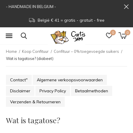
- HANDMADE IN BELGIUM -
ee
Beveiligd - Sécurisé - Secured
0
0
Home
Koop Confituur
Confituur – 0% toegevoegde suikers
Wat is tagatose? (diabeet)
Contact"
Algemene verkoopsvoorwaarden
Disclaimer
Privacy Policy
Betaalmethoden
Verzenden & Retourneren
Wat is tagatose?