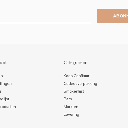
ABON
ount
Categorieën
en
Koop Confituur
llingen
Cadeauverpakking
s
Smakenlijst
glijst
Pers
producten
Markten
Levering