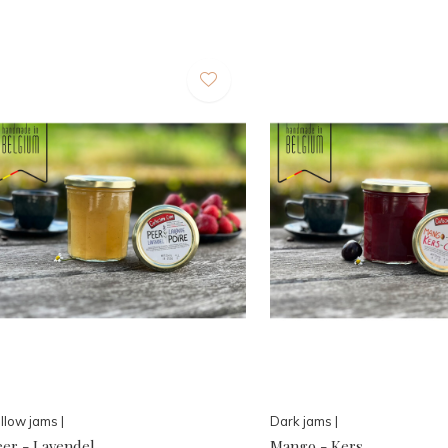
llow jams |
Dark jams |
eer - Lavendel
Mango - Kers