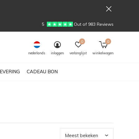
5
Out of 983 Reviews
0
0
nederlands
inloggen
verlanglijst
winkelwagen
EVERING
CADEAU BON