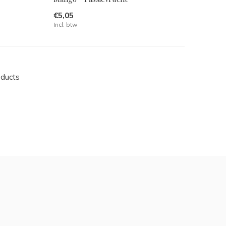
€5,05
Incl. btw
oducts