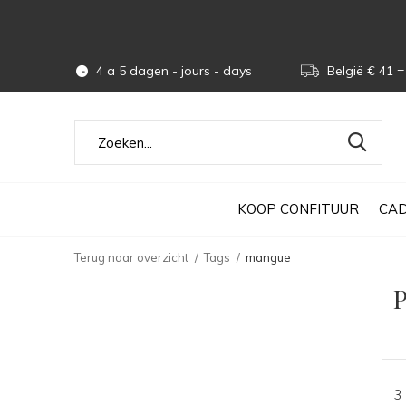
4 a 5 dagen - jours - days
België € 41 = 
KOOP CONFITUUR
CAD
Terug naar overzicht
Tags
mangue
3