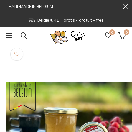
- HANDMADE IN BELGIUM -
België € 41 = gratis - gratuit - free
0
0