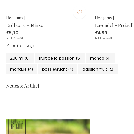
Red jams |
Red jams |
Erdbeere – Minze
Lavendel - Preisel
€5,10
€4,99
Inkl. MwSt.
Inkl. MwSt.
Product tags
200 ml
(6)
fruit de la passion
(5)
mango
(4)
mangue
(4)
passievrucht
(4)
passion fruit
(5)
Neueste Artikel