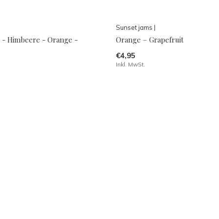
Sunset jams |
 - Himbeere - Orange -
Orange – Grapefruit
€4,95
Inkl. MwSt.