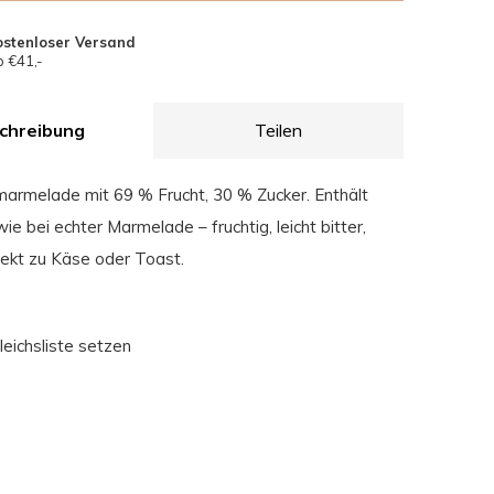
ostenloser Versand
 €41,-
chreibung
Teilen
armelade mit 69 % Frucht, 30 % Zucker. Enthält
ie bei echter Marmelade – fruchtig, leicht bitter,
fekt zu Käse oder Toast.
leichsliste setzen