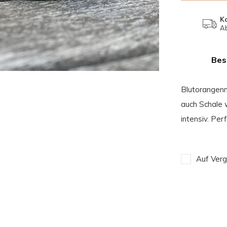
K
Ab
Bes
Blutorangenm
auch Schale w
intensiv. Per
Auf Verg