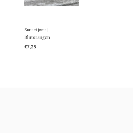
Sunset jams |
Blutorangen
€7,25