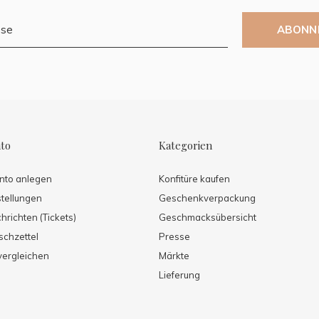
ABONN
to
Kategorien
nto anlegen
Konfitüre kaufen
tellungen
Geschenkverpackung
richten (Tickets)
Geschmacksübersicht
chzettel
Presse
vergleichen
Märkte
Lieferung