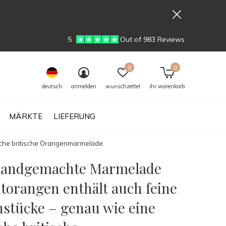
5
Out of 983 Reviews
0
0
deutsch
anmelden
wunschzettel
ihr warenkorb
MÄRKTE
LIEFERUNG
sche britische Orangenmarmelade.
handgemachte Marmelade
torangen enthält auch feine
nstücke – genau wie eine