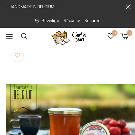
- HANDMADE IN BELGIUM -
Beveiligd - Sécurisé - Secured
0
0