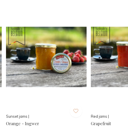
Sunset jams |
Red jams |
Orange - Ingwer
Grapefruit