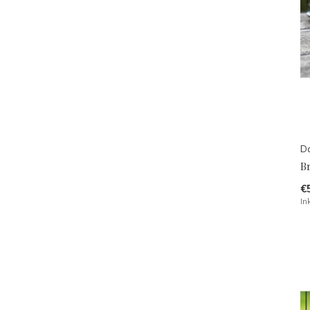
Da
B
€
In