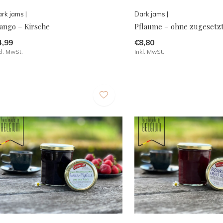
rk jams |
Dark jams |
ango – Kirsche
Pflaume – ohne zugesetz
4,99
€8,80
kl. MwSt.
Inkl. MwSt.