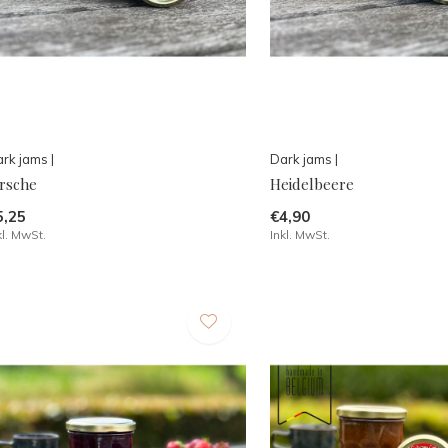
rk jams |
Dark jams |
irsche
Heidelbeere
5,25
€4,90
kl. MwSt.
Inkl. MwSt.