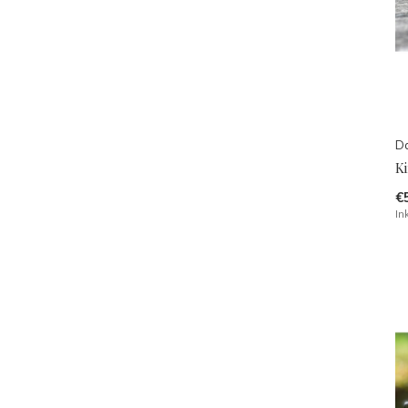
Da
K
€
In