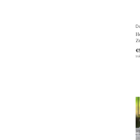
Da
H
Z
€
In