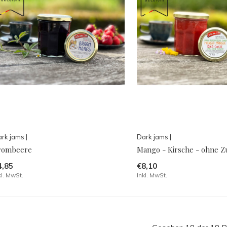
rk jams |
Dark jams |
rombeere
Mango - Kirsche - ohne Z
4,85
€8,10
kl. MwSt.
Inkl. MwSt.