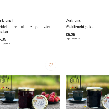
rk jams |
Dark jams |
eidelbeere – ohne zugesetzten
Waldfruchtgelee
ucker
€5,25
5,35
Inkl. MwSt.
kl. MwSt.