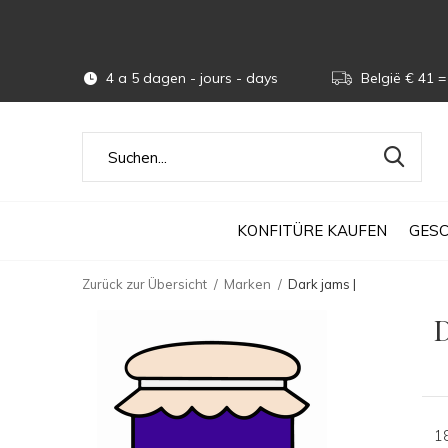
4 a 5 dagen - jours - days
België € 41 = 
KONFITÜRE KAUFEN
GES
Zurück zur Übersicht
Marken
Dark jams |
D
1