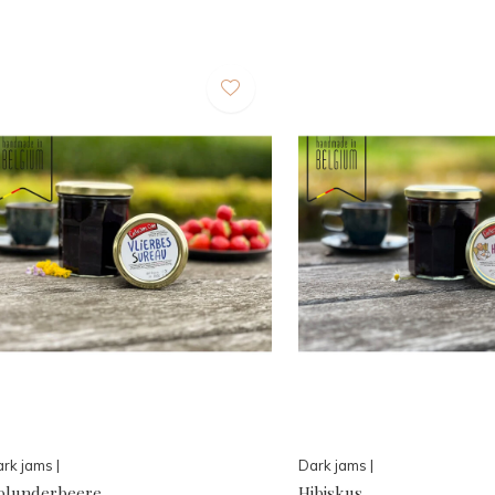
rk jams |
Dark jams |
olunderbeere
Hibiskus