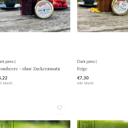
rk jams |
Dark jams |
rombeere - ohne Zuckerzusatz
Feige
5,22
€7,30
kl. MwSt.
Inkl. MwSt.