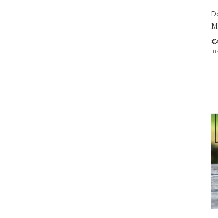
Da
M
€
In