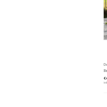
Da
B
€
In