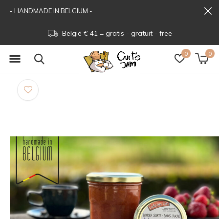
- HANDMADE IN BELGIUM -
België € 41 = gratis - gratuit - free
0
0