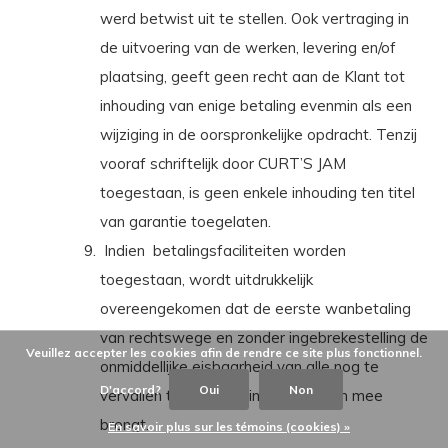
werd betwist uit te stellen. Ook vertraging in
de uitvoering van de werken, levering en/of
plaatsing, geeft geen recht aan de Klant tot
inhouding van enige betaling evenmin als een
wijziging in de oorspronkelijke opdracht. Tenzij
vooraf schriftelijk door CURT’S JAM
toegestaan, is geen enkele inhouding ten titel
van garantie toegelaten.
Indien
betalingsfaciliteiten worden
toegestaan, wordt uitdrukkelijk
overeengekomen dat de eerste wanbetaling
van rechtswege en zonder ingebrekestelling de
Veuillez accepter les cookies afin de rendre ce site plus fonctionnel.
onmiddellijke eisbaarheid van alle nog te
D'accord?
Oui
Non
vervallen termijnbetalingen met zich mee
brengt.
En savoir plus sur les témoins (cookies) »