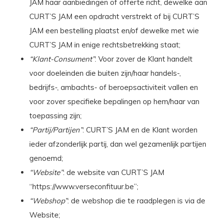
JAM haar aanbiedingen of offerte richt, dewelke aan
CURT’S JAM een opdracht verstrekt of bij CURT’S
JAM een bestelling plaatst en/of dewelke met wie
CURT’S JAM in enige rechtsbetrekking staat;
“Klant-Consument”
: Voor zover de Klant handelt
voor doeleinden die buiten zijn/haar handels-,
bedrijfs-, ambachts- of beroepsactiviteit vallen en
voor zover specifieke bepalingen op hem/haar van
toepassing zijn;
“Partij/Partijen”
: CURT’S JAM en de Klant worden
ieder afzonderlijk partij, dan wel gezamenlijk partijen
genoemd;
“Website”
: de website van CURT’S JAM
“https://www.verseconfituur.be”;
“Webshop”
: de webshop die te raadplegen is via de
Website;