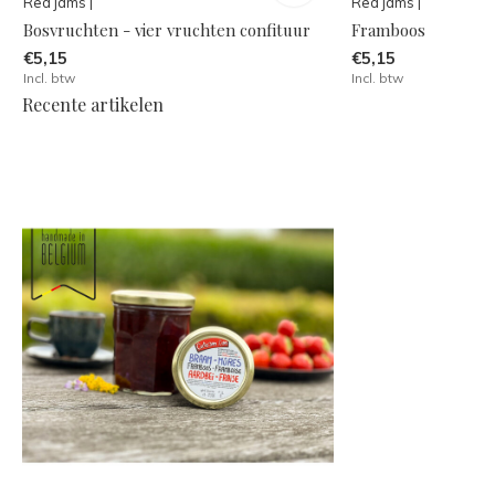
Red jams |
Red jams |
Bosvruchten - vier vruchten confituur
Framboos
€5,15
€5,15
Incl. btw
Incl. btw
Recente artikelen