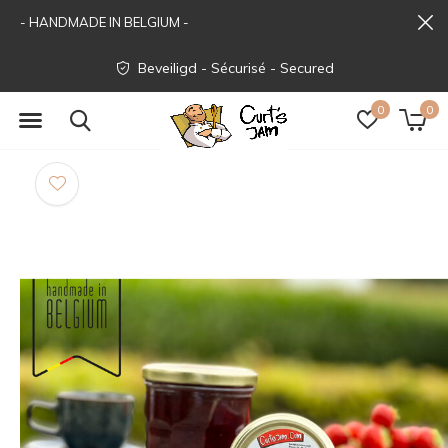
- HANDMADE IN BELGIUM -
Beveiligd - Sécurisé - Secured
0
0