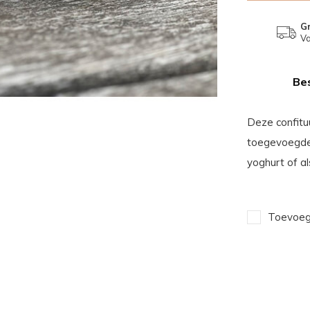
Gr
Va
Bes
Deze confitu
toegevoegde 
yoghurt of al
Toevoege