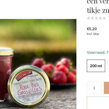
een ver
tikje z
(
€5,20
Incl. btw
Voorraad: 
200 ml