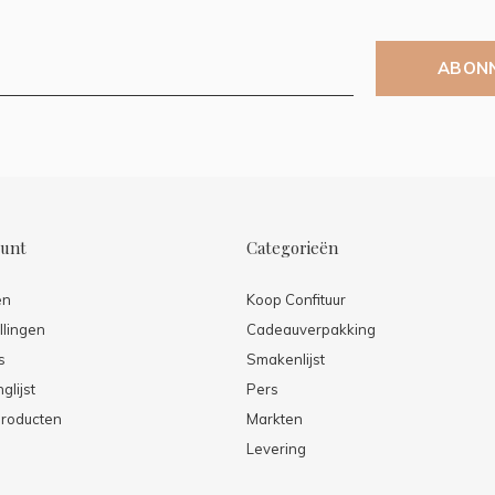
ABON
ount
Categorieën
en
Koop Confituur
llingen
Cadeauverpakking
s
Smakenlijst
glijst
Pers
producten
Markten
Levering