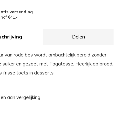
atis verzending
naf €41,-
chrijving
Delen
ur van rode bes wordt ambachtelijk bereid zonder
suiker en gezoet met Tagatesse. Heerlijk op brood,
s frisse toets in desserts.
n aan vergelijking