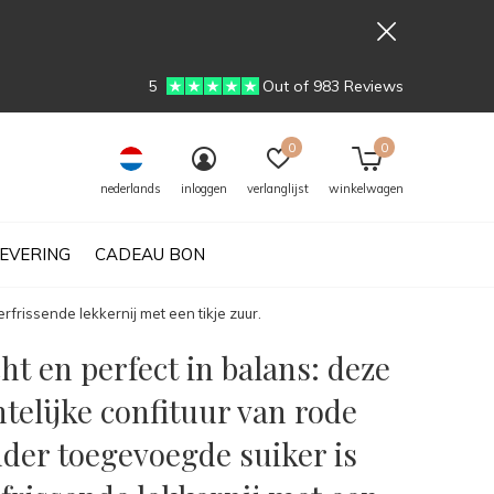
5
Out of 983 Reviews
0
0
nederlands
inloggen
verlanglijst
winkelwagen
EVERING
CADEAU BON
rfrissende lekkernij met een tikje zuur.
icht en perfect in balans: deze
elijke confituur van rode
der toegevoegde suiker is