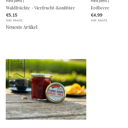
Red jams |
Red jams |
Waldfrüchte - Vierfrucht-Konfitüre
Erdbeere
€5,15
€4,99
Inkl. MwSt.
Inkl. MwSt.
Neueste Artikel