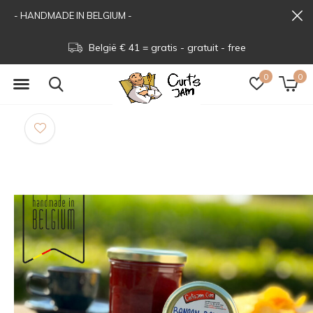
- HANDMADE IN BELGIUM -
België € 41 = gratis - gratuit - free
0
0