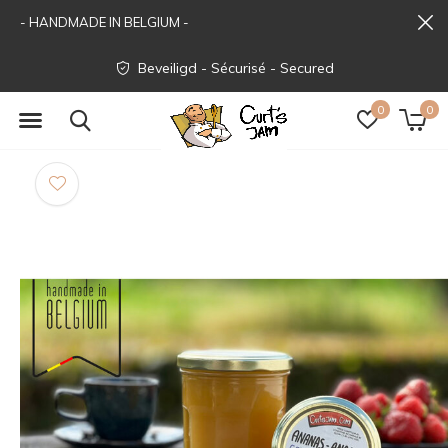
- HANDMADE IN BELGIUM -
Beveiligd - Sécurisé - Secured
0
0