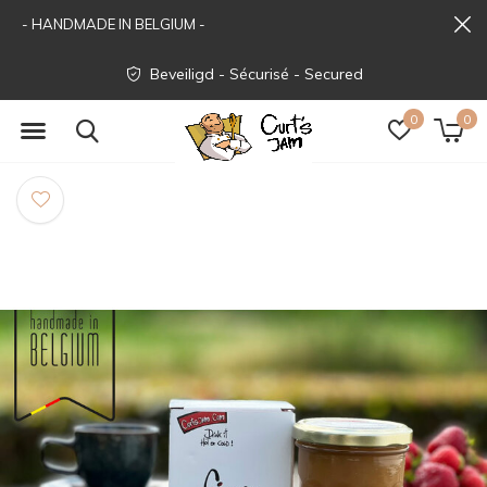
- HANDMADE IN BELGIUM -
Beveiligd - Sécurisé - Secured
0
0