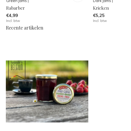
Green jams |
Dark jams |
Rabarber
Krieken
€4,99
€5,25
Incl. btw
Incl. btw
Recente artikelen