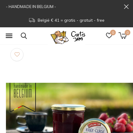
- HANDMADE IN BELGIUM -
België € 41 = gratis - gratuit - free
0
0