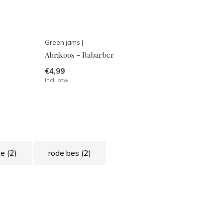
Green jams |
Abrikoos - Rabarber
€4,99
Incl. btw
be
(2)
rode bes
(2)