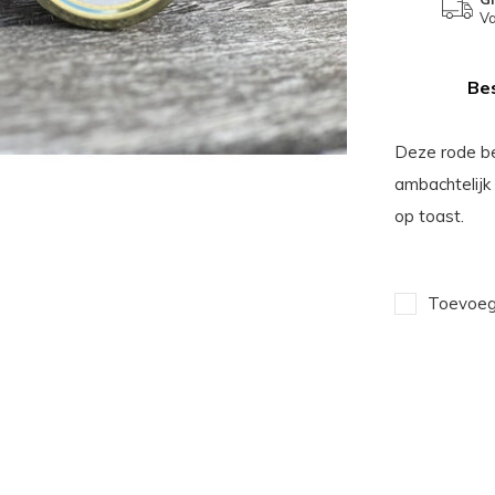
Va
Bes
Deze rode bes
ambachtelijk 
op toast.
Toevoege