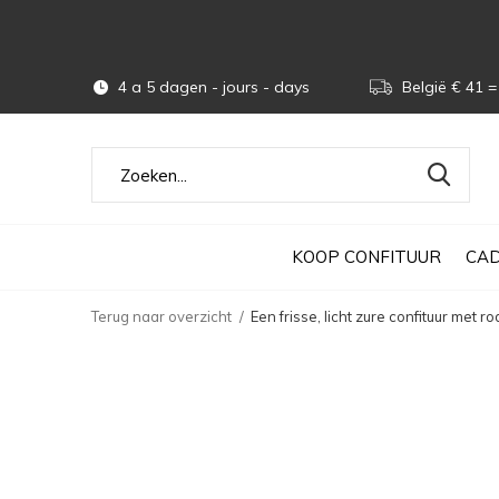
4 a 5 dagen - jours - days
België € 41 = 
KOOP CONFITUUR
CAD
Terug naar overzicht
Een frisse, licht zure confituur met 