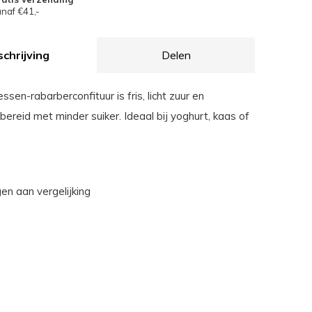
naf €41,-
chrijving
Delen
sen-rabarberconfituur is fris, licht zuur en
bereid met minder suiker. Ideaal bij yoghurt, kaas of
n aan vergelijking