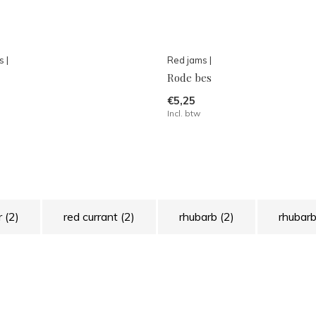
 |
Red jams |
Rode bes
€5,25
Incl. btw
r
(2)
red currant
(2)
rhubarb
(2)
rhubar