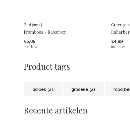
Red jams |
Green jams
Framboos - Rabarber
Rabarber
€5,05
€4,99
Incl. btw
Incl. btw
Product tags
aalbes
(2)
groseille
(2)
rabarbe
Recente artikelen