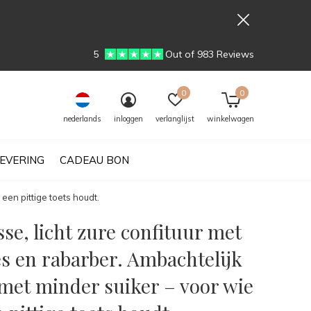
5
Out of 983 Reviews
0
0
nederlands
inloggen
verlanglijst
winkelwagen
EVERING
CADEAU BON
een pittige toets houdt.
sse, licht zure confituur met
s en rabarber. Ambachtelijk
 met minder suiker – voor wie