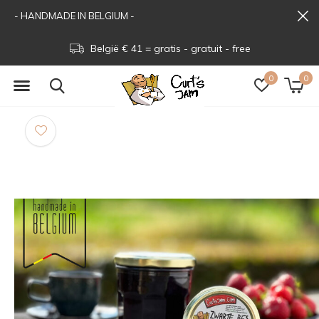
- HANDMADE IN BELGIUM -
België € 41 = gratis - gratuit - free
0
0