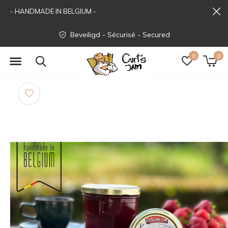
- HANDMADE IN BELGIUM -
Beveiligd - Sécurisé - Secured
0
0