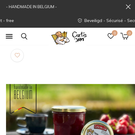
- HANDMADE IN BELGIUM -
Beveiligd - Sécurisé - Secured
0
0