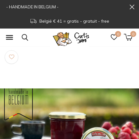
- HANDMADE IN BELGIUM -
België € 41 = gratis - gratuit - free
0
0