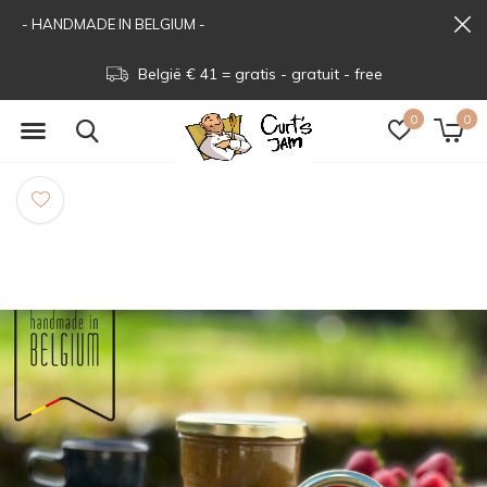
- HANDMADE IN BELGIUM -
België € 41 = gratis - gratuit - free
0
0