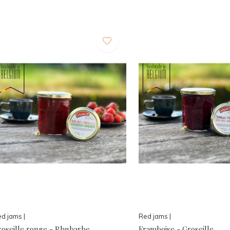
d jams |
Red jams |
roseille rouge - Rhubarbe
Framboise - Groseille