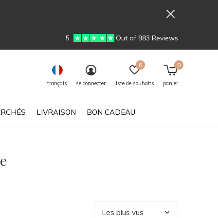
5
Out of 983 Reviews
0
0
français
se connecter
liste de souhaits
panier
RCHÉS
LIVRAISON
BON CADEAU
le